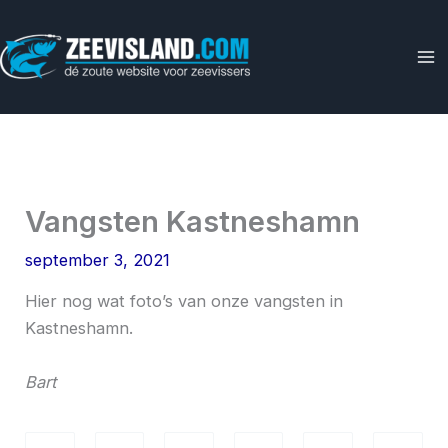
Ga
naar
de
inhoud
Vangsten Kastneshamn
september 3, 2021
Hier nog wat foto’s van onze vangsten in
Kastneshamn.
Bart