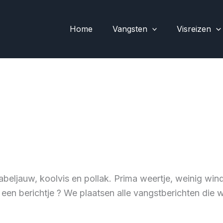
Home
Vangsten
Visreizen
beljauw, koolvis en pollak. Prima weertje, weinig wind
k een berichtje ? We plaatsen alle vangstberichten die 