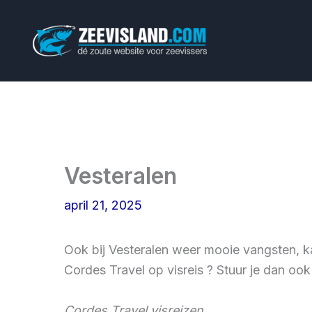
Ga
naar
de
inhoud
Vesteralen
april 21, 2025
Ook bij Vesteralen weer mooie vangsten, ka
Cordes Travel op visreis ? Stuur je dan oo
Cordes Travel visreizen