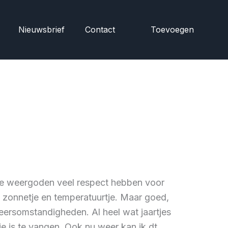
Nieuwsbrief
Contact
Toevoegen
f de weergoden veel respect hebben voor
k zonnetje en temperatuurtje. Maar goed,
eersomstandigheden. Al heel wat jaartjes
je is te vangen. Ook nu weer kan ik dt