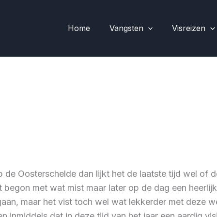
Home
Vangsten
Visreizen
p de Oosterschelde dan lijkt het de laatste tijd wel o
t begon met wat mist maar later op de dag een heerlij
gaan, maar het vist toch wel wat lekkerder met deze w
inmiddels dat in deze tijd van het jaar een aardig vis