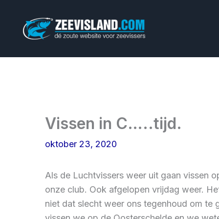
Ga
naar
de
inhoud
Vissen in C…..tijd.
oktober 23, 2020
Als de Luchtvissers weer uit gaan vissen o
onze club. Ook afgelopen vrijdag weer. He
niet dat slecht weer ons tegenhoud om te 
vissen we op de Oosterschelde en we weten 