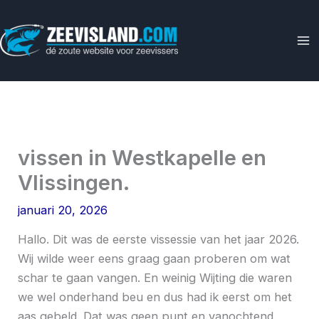
Ga
naar
de
inhoud
vissen in Westkapelle en
Vlissingen.
januari 20, 2026
Hallo. Dit was de eerste vissessie van het jaar 2026.
Wij wilde weer eens graag gaan proberen om wat
schar te gaan vangen. En weinig Wijting die waren
we wel onderhand beu en dus had ik eerst om het
aas gebeld. Dat was geen punt en vanochtend