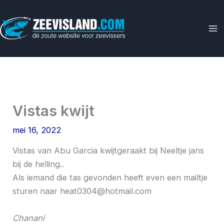
Ga
naar
de
inhoud
Vistas kwijt
mei 16, 2022
Vistas van Abu Garcia kwijtgeraakt bij Neeltje jans
bij de helling..
Als iemand die tas gevonden heeft even een mailtje
sturen naar
heat0304@hotmail.com
Chanani