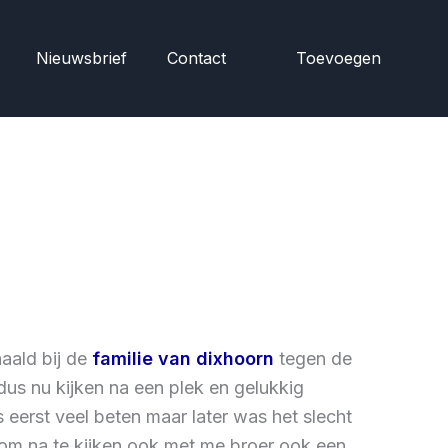
Nieuwsbrief
Contact
Toevoegen
aald bij de
familie van dixhoorn
tegen de
us nu kijken na een plek en gelukkig
eerst veel beten maar later was het slecht
 om na te kijken ook met me broer ook een