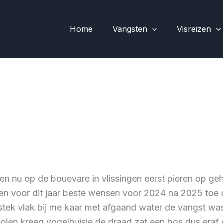
Home
Vangsten
Visreizen
n nu op de bouevare in vlissingen eerst pieren op geh
en voor dit jaar beste wensen voor 2024 na 2025 toe d
tek vlak bij me kaar met afgaand water de vangst was 
len kreeg vogelhuisje de draad zat een bos dus eraf