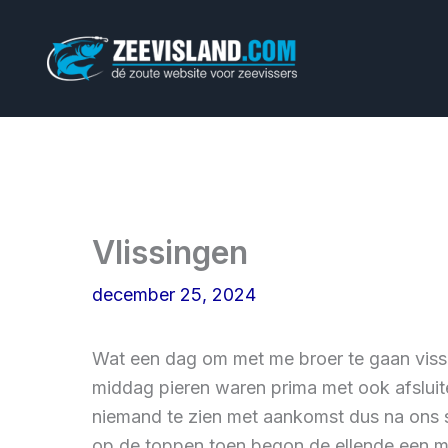
Ga
naar
de
inhoud
Vlissingen
december 25, 2024
Wat een dag om met me broer te gaan visse
middag pieren waren prima met ook afsluit
niemand te zien met aankomst dus na ons s
op de toppen toen begon de ellende een mo