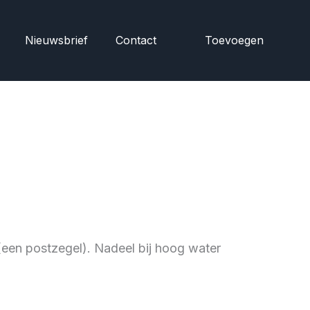
Nieuwsbrief
Contact
Toevoegen
(een postzegel). Nadeel bij hoog water