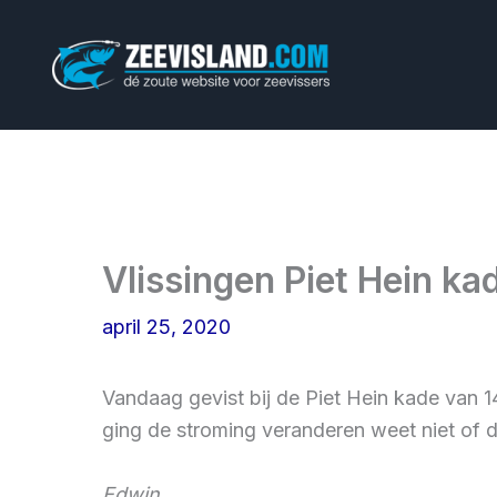
Ga
naar
de
inhoud
Vlissingen Piet Hein ka
april 25, 2020
Vandaag gevist bij de Piet Hein kade van 1
ging de stroming veranderen weet niet of da
Edwin