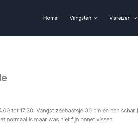
Home
Vangsten
Visreizen
de
4.00 tot 17.30. Vangst zeebaarsje 30 cm en een schar 
t normaal is maar was niet fijn onnet vissen.