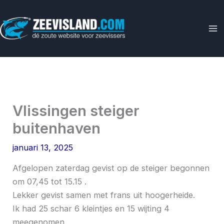
Ga
naar
de
inhoud
Vlissingen steiger
buitenhaven
januari 13, 2025
Afgelopen zaterdag gevist op de steiger begonnen
om 07,45 tot 15.15 .
Lekker gevist samen met frans uit hoogerheide.
Ik had 25 schar 6 kleintjes en 15 wijting 4
meegenomen.