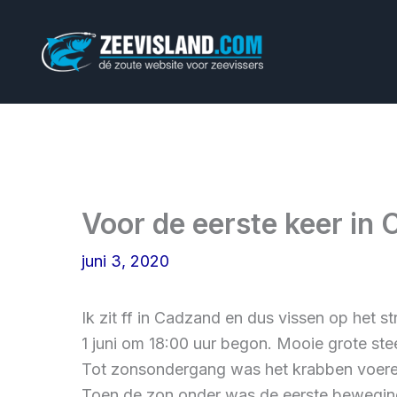
Ga
naar
de
inhoud
Voor de eerste keer in
juni 3, 2020
Ik zit ff in Cadzand en dus vissen op het st
1 juni om 18:00 uur begon. Mooie grote st
Tot zonsondergang was het krabben voeren
Toen de zon onder was de eerste beweging 