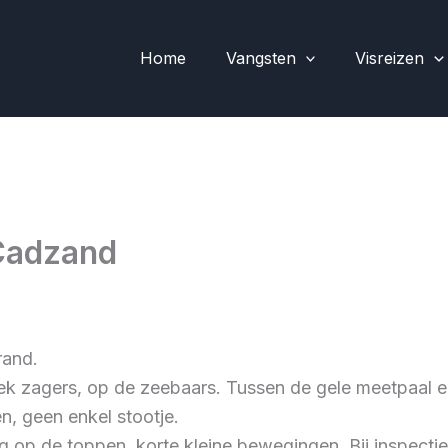
Home
Vangsten
Visreizen
 Cadzand
rand.
eek zagers, op de zeebaars. Tussen de gele meetpaal 
, geen enkel stootje.
op de toppen, korte kleine bewegingen. Bij inspecti