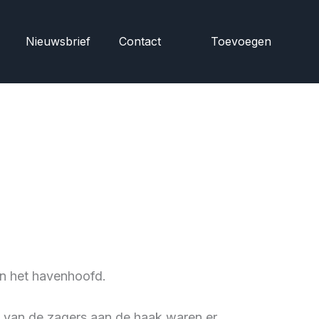
Nieuwsbrief
Contact
Toevoegen
en het havenhoofd.
e van de zagers aan de haak waren er