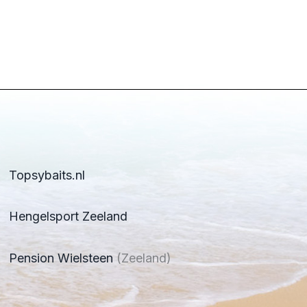
Topsybaits.nl
Hengelsport Zeeland
Pension Wielsteen
(Zeeland)