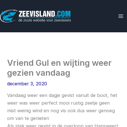
Ga
naar
de
inhoud
Vriend Gul en wijting weer
gezien vandaag
december 3, 2020
Vandaag weer een dagje gevist vanuit de boot, het
weer was weer perfect mooi rustig zeetje geen
mist weinig wind en nog vis ook dus weer genoeg
om van te genieten
Als stek weer gevist in de overloop van Hansweert