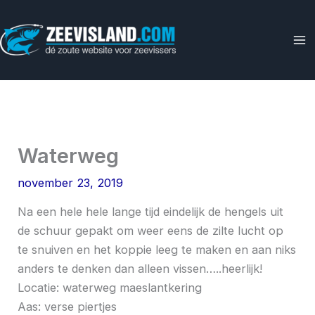
Ga
naar
de
inhoud
Waterweg
november 23, 2019
Na een hele hele lange tijd eindelijk de hengels uit
de schuur gepakt om weer eens de zilte lucht op
te snuiven en het koppie leeg te maken en aan niks
anders te denken dan alleen vissen…..heerlijk!
Locatie: waterweg maeslantkering
Aas: verse piertjes