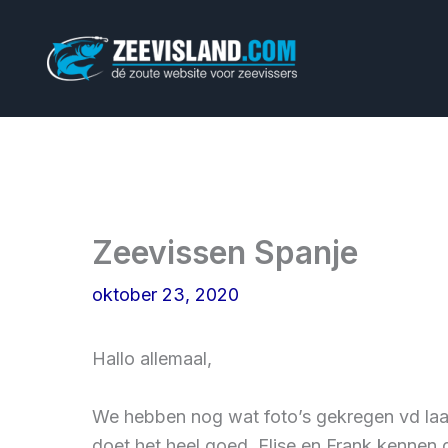
Ga
naar
de
inhoud
Zeevissen Spanje
oktober 23, 2020
Hallo allemaal,
We hebben nog wat foto’s gekregen vd la
doet het heel goed, Elise en Frank kennen