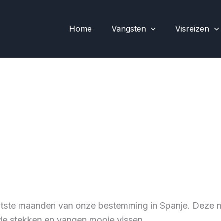
Home
Vangsten
Visreizen
atste maanden van onze bestemming in Spanje. Deze 
 de stekken en vangen mooie vissen.