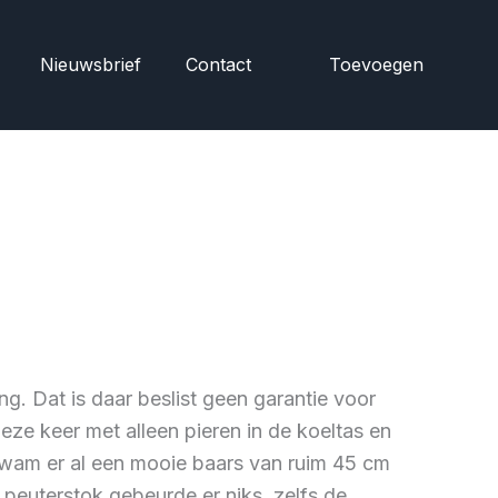
Nieuwsbrief
Contact
Toevoegen
. Dat is daar beslist geen garantie voor
e keer met alleen pieren in de koeltas en
 kwam er al een mooie baars van ruim 45 cm
peuterstok gebeurde er niks, zelfs de