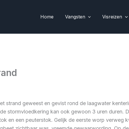
Home
Vangsten
Visreizen
rand
 strand geweest en gevist rond de laagwater kentering
de stormvloedkering kan ook gewoon 3 uren duren. Dez
 stok en een peuterstok. Gelijk de eerste worp verweg
anbeet zichtbaar was, vreemde gewaarwording. Op de 