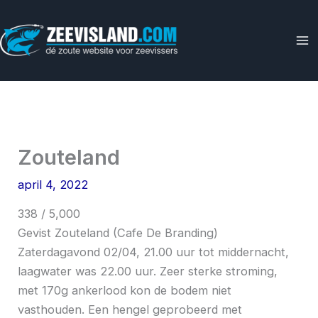
Ga
naar
de
inhoud
Zouteland
april 4, 2022
338 / 5,000
Gevist Zouteland (Cafe De Branding)
Zaterdagavond 02/04, 21.00 uur tot middernacht,
laagwater was 22.00 uur. Zeer sterke stroming,
met 170g ankerlood kon de bodem niet
vasthouden. Een hengel geprobeerd met