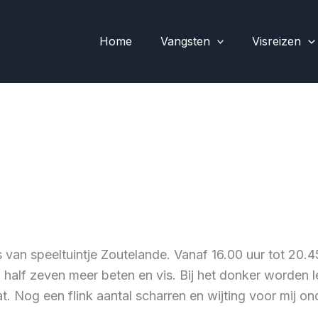
Home
Vangsten
Visreizen
 van speeltuintje Zoutelande. Vanaf 16.00 uur tot 20.4
half zeven meer beten en vis. Bij het donker worden leu
t. Nog een flink aantal scharren en wijting voor mij 