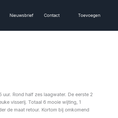
Nieuwsbrief
Contact
Toevoegen
5 uur. Rond half zes laagwater. De eerste 2
ke visserij. Totaal 6 mooie wijting, 1
onder de maat retour. Kortom bij omkomend