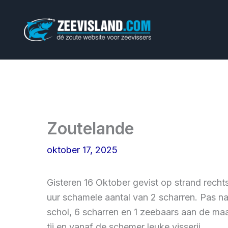
Ga
naar
de
inhoud
Zoutelande
oktober 17, 2025
Gisteren 16 Oktober gevist op strand rechts
uur schamele aantal van 2 scharren. Pas na 
schol, 6 scharren en 1 zeebaars aan de maa
tij en vanaf de schemer leuke visserij.