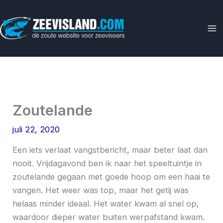
Ga
naar
de
inhoud
Zoutelande
juli 22, 2020
Een iets verlaat vangstbericht, maar beter laat dan
nooit. Vrijdagavond ben ik naar het speeltuintje in
zoutelande gegaan met goede hoop om een haai te
vangen. Het weer was top, maar het getij was
helaas minder ideaal. Het water kwam al snel op,
waardoor dieper water buiten werpafstand kwam.