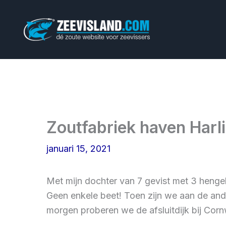
Ga
naar
de
inhoud
Zoutfabriek haven Harl
januari 15, 2021
Met mijn dochter van 7 gevist met 3 hengel
Geen enkele beet! Toen zijn we aan de ande
morgen proberen we de afsluitdijk bij Cor