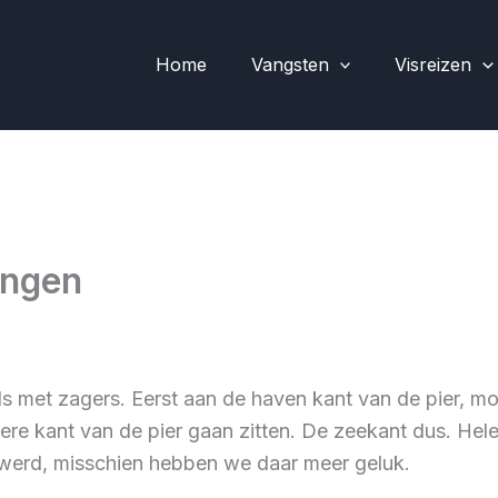
Home
Vangsten
Visreizen
ingen
s met zagers. Eerst aan de haven kant van de pier, moo
re kant van de pier gaan zitten. De zeekant dus. Hele
nwerd, misschien hebben we daar meer geluk.