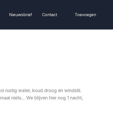
Nieuwsbrief
Contact
Toevoegen
i rustig water, koud droog en windstil.
maal niets… We blijven hier nog 1 nacht,