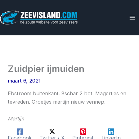
Ga
naar
de
inhoud
Zuidpier ijmuiden
maart 6, 2021
Ebstroom buitenkant. 8schar 2 bot. Magertjes en
tevreden. Groetjes martijn nieuw vennep.
Martijn
Facebook
Twitter / X
Pinterest
Linkedin