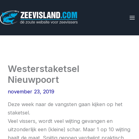
Ga
naar
de
inhoud
Westerstaketsel
Nieuwpoort
november 23, 2019
Deze week naar de vangsten gaan kijken op het
staketsel.
Veel vissers, wordt veel wijting gevangen en
uitzonderlijk een (kleine) schar. Maar 1 op 10 wijting
haalt de maat. Spijtig genoeg verdwijnt praktisch